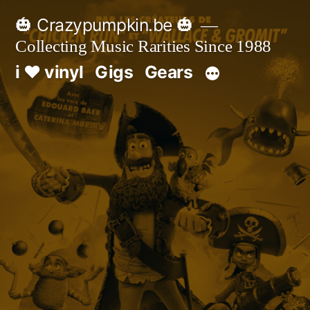
Skip
🎃 Crazypumpkin.be 🎃
to
Collecting Music Rarities Since 1988
content
i ♥ vinyl
Gigs
Gears